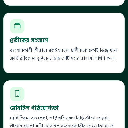
প্রতীকের সংযোগ
ব্যবহারকারী কীভাবে একই ধরনের প্রতীককে একটি ভিজ্যুয়াল
ক্লাস্টার হিসেবে বুঝবেন, 1616 সেটি সহজ ভাষায় ব্যাখ্যা করে।
মোবাইল পাঠযোগ্যতা
ছোট স্ক্রিনে বড় লেখা, স্পষ্ট ছবি এবং পর্যাপ্ত ফাঁকা জায়গা
থাকায় বাংলাদেশি মোবাইল ব্যবহারকারীর জন্য পড়া সহজ