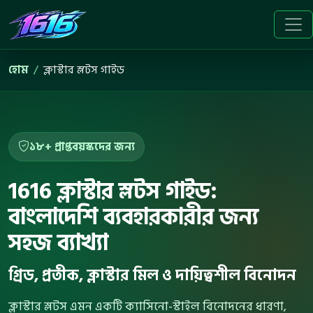
হোম
ক্লাস্টার স্লটস গাইড
১৮+ প্রাপ্তবয়স্কদের জন্য
1616 ক্লাস্টার স্লটস গাইড:
বাংলাদেশি ব্যবহারকারীর জন্য
সহজ ব্যাখ্যা
গ্রিড, প্রতীক, ক্লাস্টার মিল ও দায়িত্বশীল বিনোদন
ক্লাস্টার স্লটস এমন একটি ক্যাসিনো-স্টাইল বিনোদনের ধারণা,