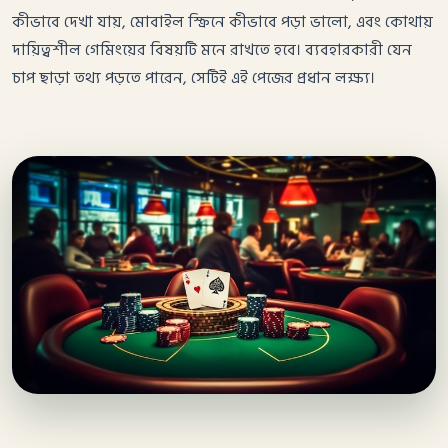
কীভাবে দেখা যায়, মোবাইল স্ক্রিনে কীভাবে পড়া ভালো, এবং কোথায়
দায়িত্বশীল গেমিংয়ের বিষয়টি মনে রাখতে হবে। ব্যবহারকারী যেন
চাপ ছাড়া তথ্য পড়তে পারেন, সেটিই এই পেজের প্রধান লক্ষ্য।