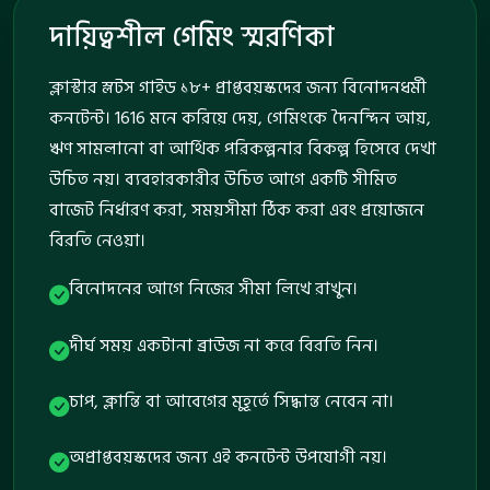
দায়িত্বশীল গেমিং স্মরণিকা
ক্লাস্টার স্লটস গাইড ১৮+ প্রাপ্তবয়স্কদের জন্য বিনোদনধর্মী
কনটেন্ট। 1616 মনে করিয়ে দেয়, গেমিংকে দৈনন্দিন আয়,
ঋণ সামলানো বা আর্থিক পরিকল্পনার বিকল্প হিসেবে দেখা
উচিত নয়। ব্যবহারকারীর উচিত আগে একটি সীমিত
বাজেট নির্ধারণ করা, সময়সীমা ঠিক করা এবং প্রয়োজনে
বিরতি নেওয়া।
বিনোদনের আগে নিজের সীমা লিখে রাখুন।
দীর্ঘ সময় একটানা ব্রাউজ না করে বিরতি নিন।
চাপ, ক্লান্তি বা আবেগের মুহূর্তে সিদ্ধান্ত নেবেন না।
অপ্রাপ্তবয়স্কদের জন্য এই কনটেন্ট উপযোগী নয়।