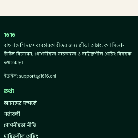
1616
বাংলাদেশি ১৮+ ব্যবহারকারীদের জন্য ক্রীড়া আগ্রহ, ক্যাসিনো-
স্টাইল বিনোদন, গোপনীয়তা সচেতনতা ও দায়িত্বশীল গেমিং বিষয়ক
তথ্যকেন্দ্র।
ইমেইল:
support@1616.onl
তথ্য
আমাদের সম্পর্কে
শর্তাবলী
গোপনীয়তা নীতি
দায়িত্বশীল গেমিং