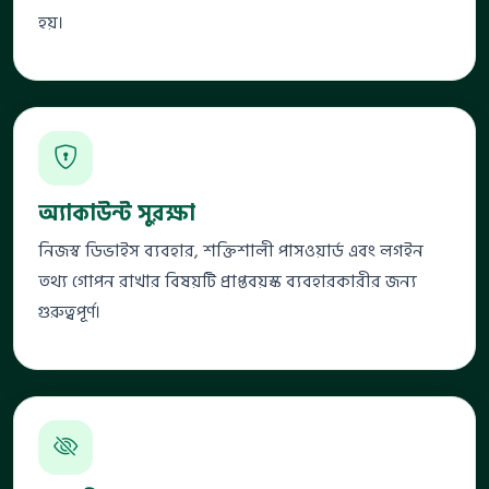
হয়।
অ্যাকাউন্ট সুরক্ষা
নিজস্ব ডিভাইস ব্যবহার, শক্তিশালী পাসওয়ার্ড এবং লগইন
তথ্য গোপন রাখার বিষয়টি প্রাপ্তবয়স্ক ব্যবহারকারীর জন্য
গুরুত্বপূর্ণ।