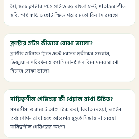
হ্যাঁ, 1616 ক্লাস্টার স্লটস গাইডে বড় বাংলা ফন্ট, প্রতিক্রিয়াশীল
ছবি, স্পষ্ট কার্ড ও ছোট স্ক্রিনে পড়ার মতো বিন্যাস রয়েছে।
ক্লাস্টার স্লটস কীভাবে বোঝা ভালো?
ক্লাস্টার স্লটসকে গ্রিডে একই ধরনের প্রতীকের সংযোগ,
ভিজ্যুয়াল পরিবর্তন ও ক্যাসিনো-স্টাইল বিনোদনের ধারণা
হিসেবে বোঝা ভালো।
দায়িত্বশীল গেমিংয়ে কী খেয়াল রাখা উচিত?
সময়সীমা ও বাজেট আগে ঠিক করা, বিরতি নেওয়া, লগইন
তথ্য গোপন রাখা এবং আবেগের মুহূর্তে সিদ্ধান্ত না নেওয়া
দায়িত্বশীল গেমিংয়ের অংশ।