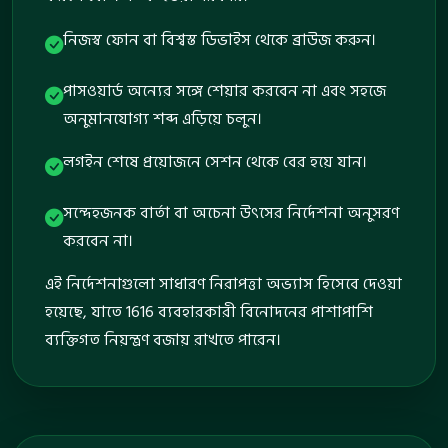
নিজস্ব ফোন বা বিশ্বস্ত ডিভাইস থেকে ব্রাউজ করুন।
পাসওয়ার্ড অন্যের সঙ্গে শেয়ার করবেন না এবং সহজে
অনুমানযোগ্য শব্দ এড়িয়ে চলুন।
লগইন শেষে প্রয়োজনে সেশন থেকে বের হয়ে যান।
সন্দেহজনক বার্তা বা অচেনা উৎসের নির্দেশনা অনুসরণ
করবেন না।
এই নির্দেশনাগুলো সাধারণ নিরাপত্তা অভ্যাস হিসেবে দেওয়া
হয়েছে, যাতে 1616 ব্যবহারকারী বিনোদনের পাশাপাশি
ব্যক্তিগত নিয়ন্ত্রণ বজায় রাখতে পারেন।