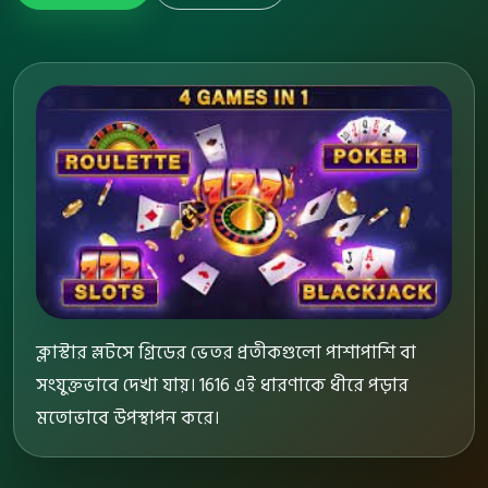
ক্লাস্টার স্লটসে গ্রিডের ভেতর প্রতীকগুলো পাশাপাশি বা
সংযুক্তভাবে দেখা যায়। 1616 এই ধারণাকে ধীরে পড়ার
মতোভাবে উপস্থাপন করে।