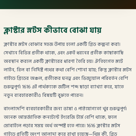
ক্লাস্টার স্লটস কীভাবে বোঝা যায়
ক্লাস্টার স্লটস বোঝার সহজ উপায় হলো একটি গ্রিড কল্পনা করা।
সেখানে বিভিন্ন প্রতীক থাকে, এবং একই ধরনের প্রতীক কাছাকাছি
অবস্থান করলে একটি ক্লাস্টারের ধারণা তৈরি হয়। ঐতিহ্যগত স্লটে
লাইন, রিল বা নির্দিষ্ট পথের কথা বেশি শোনা যায়; কিন্তু ক্লাস্টার স্লটস
গাইডে গ্রিডের অঞ্চল, প্রতীকের ঘনত্ব এবং ভিজ্যুয়াল পরিবর্তন বেশি
গুরুত্বপূর্ণ। 1616 এই পার্থক্যকে জটিল শব্দ ছাড়া ব্যাখ্যা করে, যাতে
নতুন ব্যবহারকারীও বিষয়টি বুঝতে পারেন।
বাংলাদেশি ব্যবহারকারীর জন্য ভাষা ও পাঠযোগ্যতা খুব গুরুত্বপূর্ণ।
অনেক আন্তর্জাতিক কনটেন্টে ইংরেজি টার্ম বেশি থাকে, ফলে
মোবাইলে পড়ার সময় অর্থ অস্পষ্ট হতে পারে। 1616 ক্লাস্টার স্লটস
গাইডে প্রতিটি অংশ আলাদা করে রাখা হয়েছে—থিম কী, গ্রিড